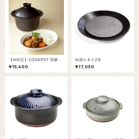
【IH対応】COOKPOT 深鍋 カ
IH炭かまど215
レーシチューポット S
¥15,400
¥17,050