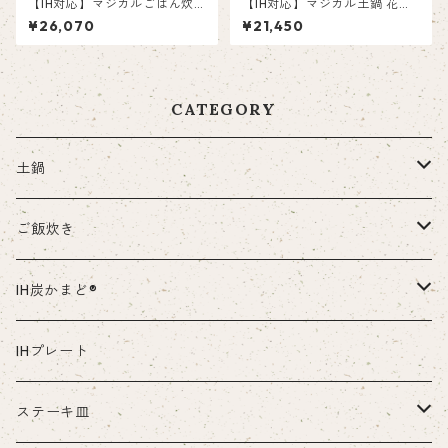
【IH対応】マジカルごはん炊
【IH対応】マジカル土鍋 花三
き 菊花（きっか）3合
島８号
¥26,070
¥21,450
CATEGORY
土鍋
部品・付属品など
ご飯炊き
本体
IH炭かまど®
部品・付属品など
本体
IHプレート
部品・付属品など
ステーキ皿