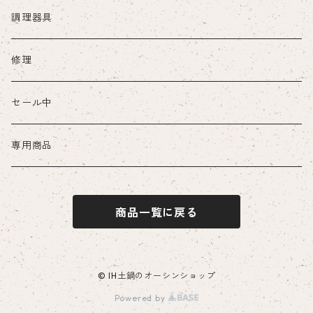
本体
調理器具
部品・付属品など
修理
セール中
専用商品
商品一覧に戻る
© IH土鍋のオーシンショップ
Powered by