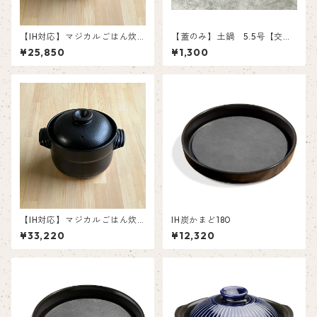
【IH対応】マジカルごはん炊
【蓋のみ】土鍋 5.5号【交換
き土鍋 五右衛門 2合
部品】
¥25,850
¥1,300
【IH対応】マジカルごはん炊
IH炭かまど180
き土鍋 五右衛門 4合
¥33,220
¥12,320