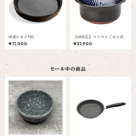
IH炭かまど150
【IH対応】マジカルごはん炊
き 菊花（きっか）5合
¥11,000
¥31,900
セール中の商品