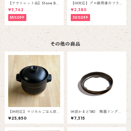
【アウトレット品】Stone Bo
【IH対応】プロ御用達のフラ
wl YS-0116D【補強付き石
イパン 24cm
¥3,762
¥2,380
鍋】
55%OFF
30%OFF
その他の商品
【IH対応】マジカルごはん炊
IH炭かまど180 陶器リング
き土鍋 五右衛門 2合
【交換部品】
¥25,850
¥7,315