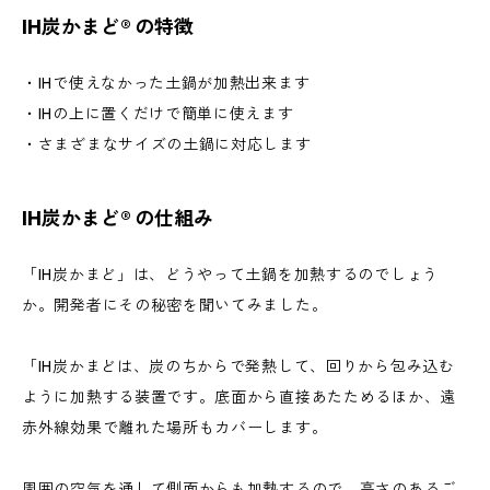
IH炭かまど® の特徴
・IHで使えなかった土鍋が加熱出来ます
・IHの上に置くだけで簡単に使えます
・さまざまなサイズの土鍋に対応します
IH炭かまど® の仕組み
「IH炭かまど」は、どうやって土鍋を加熱するのでしょう
か。開発者にその秘密を聞いてみました。
「IH炭かまどは、炭のちからで発熱して、回りから包み込む
ように加熱する装置です。底面から直接あたためるほか、遠
赤外線効果で離れた場所もカバーします。
周囲の空気を通して側面からも加熱するので、高さのあるご