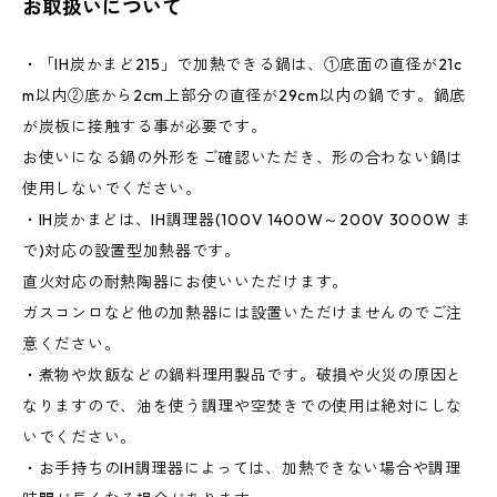
お取扱いについて
・「IH炭かまど215」で加熱できる鍋は、①底面の直径が21c
m以内②底から2cm上部分の直径が29cm以内の鍋です。鍋底
が炭板に接触する事が必要です。
お使いになる鍋の外形をご確認いただき、形の合わない鍋は
使用しないでください。
・IH炭かまどは、IH調理器(100V 1400W～200V 3000W ま
で)対応の設置型加熱器です。
直火対応の耐熱陶器にお使いいただけます。
ガスコンロなど他の加熱器には設置いただけませんのでご注
意ください。
・煮物や炊飯などの鍋料理用製品です。破損や火災の原因と
なりますので、油を使う調理や空焚きでの使用は絶対にしな
いでください。
・お手持ちのIH調理器によっては、加熱できない場合や調理