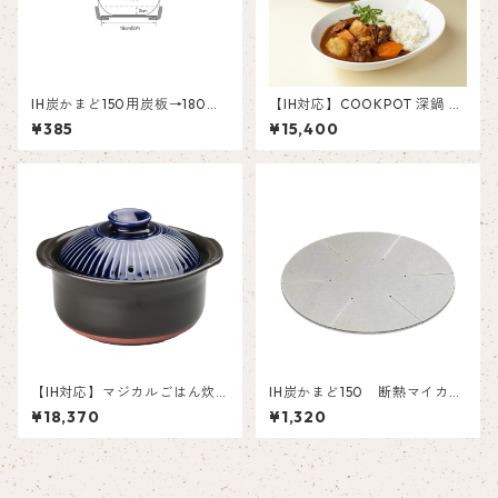
IH炭かまど150用炭板→180用
【IH対応】COOKPOT 深鍋 カ
への交換
レーシチューポット S
¥385
¥15,400
【IH対応】マジカルごはん炊
IH炭かまど150 断熱マイカ
き 菊花（きっか）2合
【交換部品】
¥18,370
¥1,320