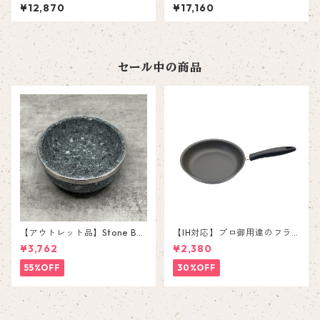
島６号
釉７号
¥12,870
¥17,160
セール中の商品
【アウトレット品】Stone Bo
【IH対応】プロ御用達のフラ
wl YS-0116D【補強付き石
イパン 24cm
¥3,762
¥2,380
鍋】
55%OFF
30%OFF