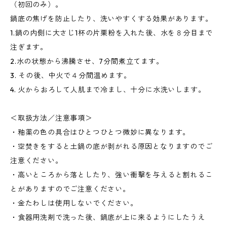
（初回のみ）。
鍋底の焦げを防止したり、洗いやすくする効果があります。
1.鍋の内側に大さじ1杯の片栗粉を入れた後、水を８分目まで
注ぎます。
2.水の状態から沸騰させ、7分間煮立てます。
3. その後、中火で４分間温めます。
4. 火からおろして人肌まで冷まし、十分に水洗いします。
＜取扱方法／注意事項＞
・釉薬の色の具合はひとつひとつ微妙に異なります。
・空焚きをすると土鍋の底が剥がれる原因となりますのでご
注意ください。
・高いところから落としたり、強い衝撃を与えると割れるこ
とがありますのでご注意ください。
・金たわしは使用しないでください。
・食器用洗剤で洗った後、鍋底が上に来るようにしたうえ