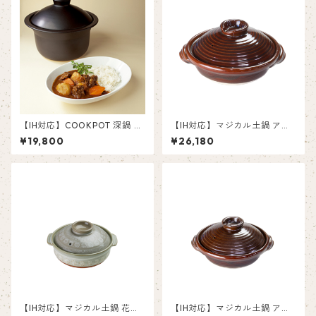
【IH対応】COOKPOT 深鍋 カ
【IH対応】マジカル土鍋 アメ
レーシチューポット L
釉９号
¥19,800
¥26,180
【IH対応】マジカル土鍋 花三
【IH対応】マジカル土鍋 アメ