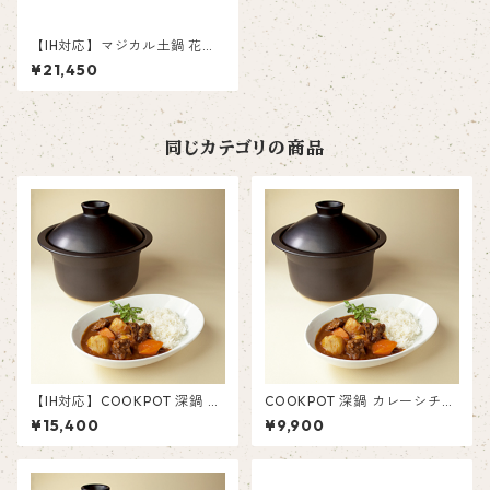
【IH対応】マジカル土鍋 花三
島８号
¥21,450
同じカテゴリの商品
【IH対応】COOKPOT 深鍋 カ
COOKPOT 深鍋 カレーシチュ
レーシチューポット S
ーポット S ブラック
¥15,400
¥9,900