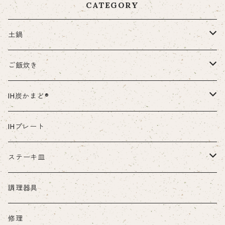
CATEGORY
土鍋
部品・付属品など
ご飯炊き
本体
IH炭かまど®
部品・付属品など
本体
IHプレート
部品・付属品など
ステーキ皿
本体
調理器具
部品・付属品など
修理