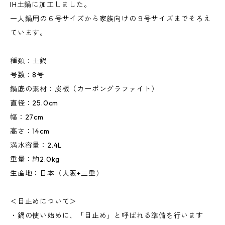
IH土鍋に加工しました。
一人鍋用の６号サイズから家族向けの９号サイズまでそろえ
ています。
種類：土鍋
号数：8号
鍋底の素材：炭板（カーボングラファイト）
直径：25.0cm
幅：27cm
高さ：14cm
満水容量：2.4L
重量：約2.0kg
生産地：日本（大阪+三重）
＜目止めについて＞
・鍋の使い始めに、「目止め」と呼ばれる準備を行います