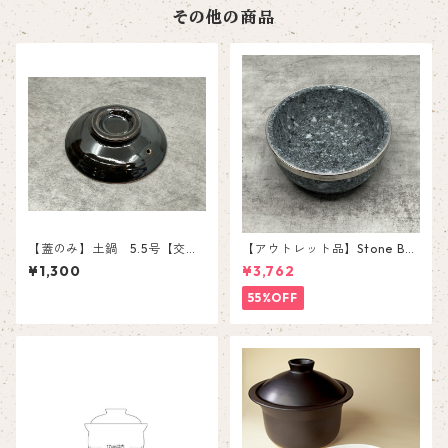
その他の商品
【蓋のみ】土鍋 5.5号【交換
【アウトレット品】Stone Bo
部品】
wl YS-0116D【補強付き石
¥1,300
¥3,762
鍋】
55%OFF