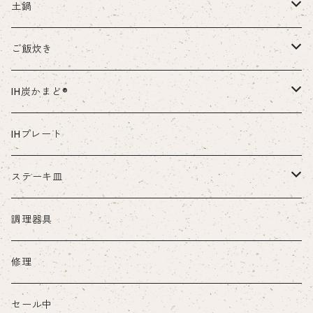
土鍋
部品・付属品など
ご飯炊き
本体
IH炭かまど®
部品・付属品など
本体
IHプレート
部品・付属品など
ステーキ皿
本体
調理器具
部品・付属品など
修理
セール中