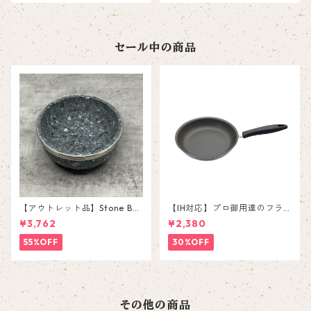
セール中の商品
【アウトレット品】Stone Bo
【IH対応】プロ御用達のフラ
wl YS-0116D【補強付き石
イパン 24cm
¥3,762
¥2,380
鍋】
55%OFF
30%OFF
その他の商品