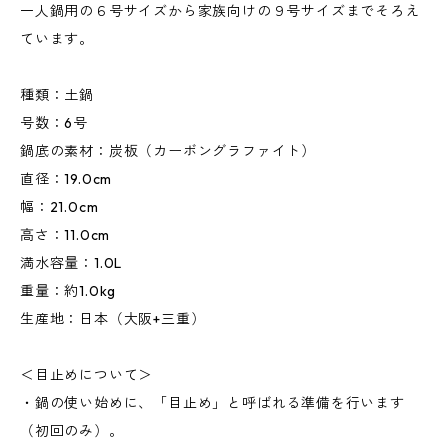
一人鍋用の６号サイズから家族向けの９号サイズまでそろえ
ています。
種類：土鍋
号数：6号
鍋底の素材：炭板（カーボングラファイト）
直径：19.0cm
幅：21.0cm
高さ：11.0cm
満水容量：1.0L
重量：約1.0kg
生産地：日本（大阪+三重）
＜目止めについて＞
・鍋の使い始めに、「目止め」と呼ばれる準備を行います
（初回のみ）。