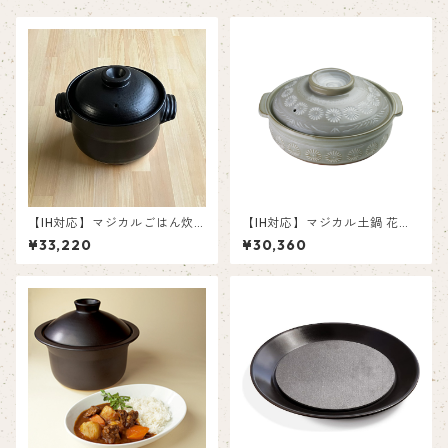
【IH対応】マジカルごはん炊
【IH対応】マジカル土鍋 花三
き土鍋 五右衛門 4合
島 10号
¥33,220
¥30,360