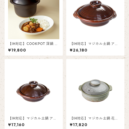
【IH対応】COOKPOT 深鍋 カ
【IH対応】マジカル土鍋 アメ
レーシチューポット L
釉９号
¥19,800
¥26,180
【IH対応】マジカル土鍋 アメ
【IH対応】マジカル土鍋 花三
釉７号
島７号
¥17,160
¥17,820