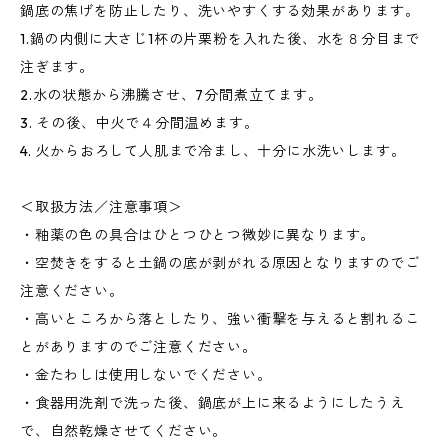
鍋底の焦げを防止したり、洗いやすくする効果があります。
1.鍋の内側に大さじ1杯の片栗粉を入れた後、水を８分目まで
注ぎます。
2.水の状態から沸騰させ、7分間煮立てます。
3. その後、中火で４分間温めます。
4. 火からおろして人肌まで冷まし、十分に水洗いします。
＜取扱方法／注意事項＞
・釉薬の色の具合はひとつひとつ微妙に異なります。
・空焚きをすると土鍋の底が剥がれる原因となりますのでご
注意ください。
・高いところから落としたり、強い衝撃を与えると割れるこ
とがありますのでご注意ください。
・金たわしは使用しないでください。
・食器用洗剤で洗った後、鍋底が上に来るようにしたうえ
で、自然乾燥させてください。