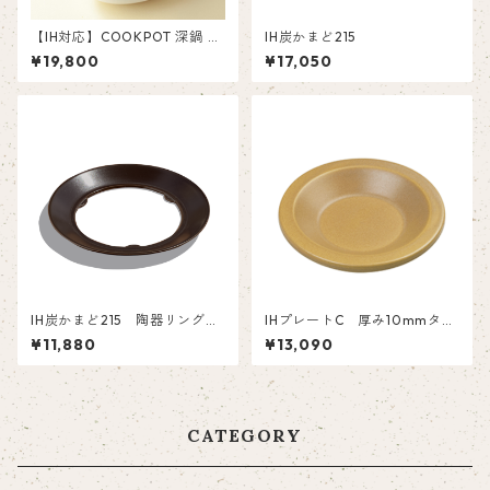
【IH対応】COOKPOT 深鍋 カ
IH炭かまど215
レーシチューポット L
¥19,800
¥17,050
IH炭かまど215 陶器リング
IHプレートC 厚み10mmタイ
【交換部品】
プ
¥11,880
¥13,090
CATEGORY