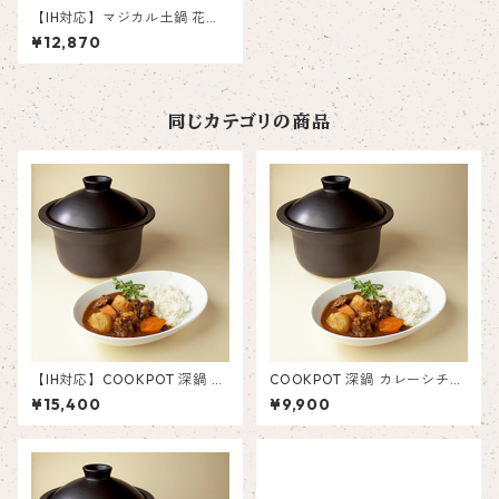
【IH対応】マジカル土鍋 花三
島６号
¥12,870
同じカテゴリの商品
【IH対応】COOKPOT 深鍋 カ
COOKPOT 深鍋 カレーシチュ
レーシチューポット S
ーポット S ブラック
¥15,400
¥9,900